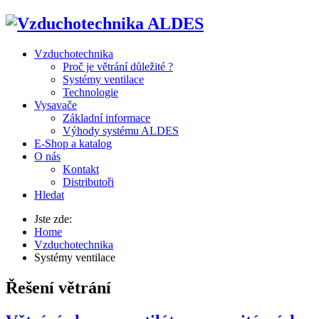
Vzduchotechnika
Proč je větrání důležité ?
Systémy ventilace
Technologie
Vysavače
Základní informace
Výhody systému ALDES
E-Shop a katalog
O nás
Kontakt
Distributoři
Hledat
Jste zde:
Home
Vzduchotechnika
Systémy ventilace
Řešení větrání