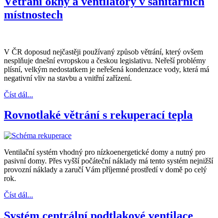
Větrání okny a ventilátory v sanitárních
místnostech
V ČR doposud nejčastěji používaný způsob větrání, který ovšem
nesplňuje dnešní evropskou a českou legislativu. Neřeší problémy
plísní, velkým nedostatkem je neřešená kondenzace vody, která má
negativní vliv na stavbu a vnitřní zařízení.
Číst dál...
Rovnotlaké větrání s rekuperací tepla
Ventilační systém vhodný pro nízkoenergetické domy a nutný pro
pasivní domy. Přes vyšší počáteční náklady má tento systém nejnižší
provozní náklady a zaručí Vám příjemné prostředí v domě po celý
rok.
Číst dál...
Systém centrální podtlakové ventilace