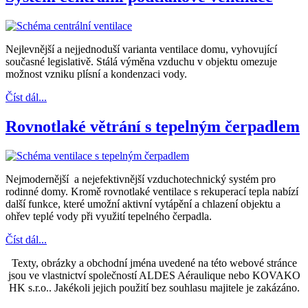
Nejlevnější a nejjednoduší varianta ventilace domu, vyhovující
současné legislativě. Stálá výměna vzduchu v objektu omezuje
možnost vzniku plísní a kondenzaci vody.
Číst dál...
Rovnotlaké větrání s tepelným čerpadlem
Nejmodernější a nejefektivnější vzduchotechnický systém pro
rodinné domy. Kromě rovnotlaké ventilace s rekuperací tepla nabízí
další funkce, které umožní aktivní vytápění a chlazení objektu a
ohřev teplé vody při využití tepelného čerpadla.
Číst dál...
Texty, obrázky a obchodní jména uvedené na této webové stránce
jsou ve vlastnictví společností ALDES Aéraulique nebo KOVAKO
HK s.r.o.. Jakékoli jejich použití bez souhlasu majitele je zakázáno.